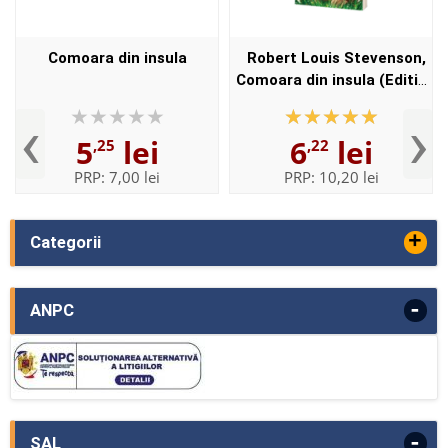
Comoara din insula
Robert Louis Stevenson,
Comoara din insula (Editia
I)
‹
›
5
lei
6
lei
,25
,22
PRP:
7,00 lei
PRP:
10,20 lei
+
Categorii
-
ANPC
-
SAL