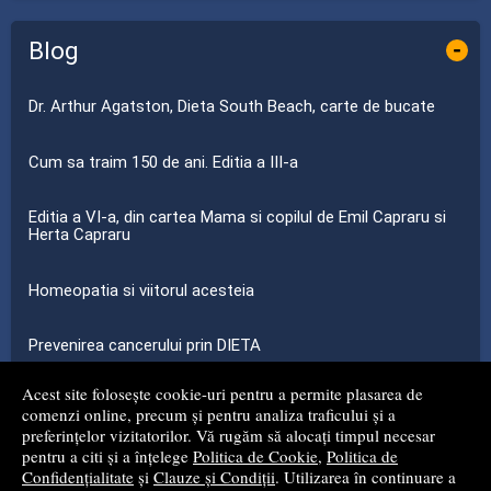
Blog
-
Dr. Arthur Agatston, Dieta South Beach, carte de bucate
Cum sa traim 150 de ani. Editia a III-a
Editia a VI-a, din cartea Mama si copilul de Emil Capraru si
Herta Capraru
Homeopatia si viitorul acesteia
Prevenirea cancerului prin DIETA
Acest site folosește cookie-uri pentru a permite plasarea de
...toate știrile
comenzi online, precum și pentru analiza traficului și a
preferințelor vizitatorilor. Vă rugăm să alocați timpul necesar
pentru a citi și a înțelege
Politica de Cookie
,
Politica de
© 2008 - 2026
S.C. MG NET DISTRIBUTION S.R.L.
Confidențialitate
și
Clauze și Condiții
. Utilizarea în continuare a