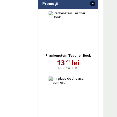
-
Promoţii
Frankenstein Teacher Book
13
lei
,29
PRP:
14,60 lei