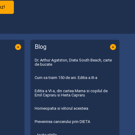
ez!
-
-
Blog
Dr. Arthur Agatston, Dieta South Beach, carte
de bucate
Cum sa traim 150 de ani. Editia a III-a
Editia a VI-a, din cartea Mama si copilul de
Emil Capraru si Herta Capraru
Homeopatia si viitorul acesteia
Prevenirea cancerului prin DIETA
...toate știrile