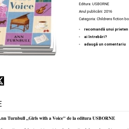
Editura:
USBORNE
Anul publicării:
2016
Categoria:
Childrens fiction b
recomandă unui prieten
ai întrebări?
adaugă un comentariu
E
Ann Turnbull „Girls with a Voice" de la editura USBORNE