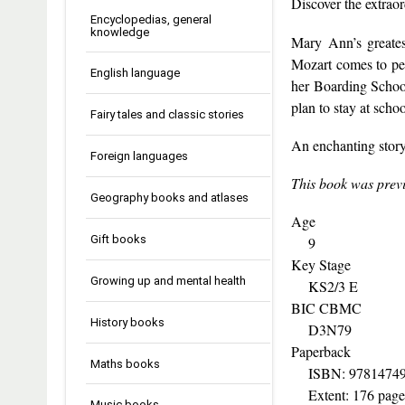
Discover the extraor
Encyclopedias, general
knowledge
Mary Ann’s greates
Mozart comes to per
English language
her Boarding School
plan to stay at scho
Fairy tales and classic stories
An enchanting story
Foreign languages
This book was prev
Geography books and atlases
Age
Gift books
9
Key Stage
Growing up and mental health
KS2/3 E
BIC CBMC
History books
D3N79
Paperback
Maths books
ISBN: 97814749
Extent: 176 page
Music books