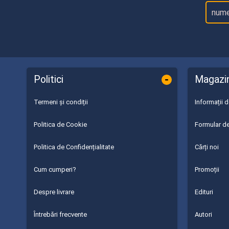
-
Politici
Magazi
Termeni și condiții
Informații 
Politica de Cookie
Formular de
Politica de Confidențialitate
Cărți noi
Cum cumperi?
Promoții
Despre livrare
Edituri
Întrebări frecvente
Autori