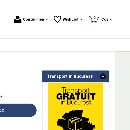
produse
0
Contul meu
WishList
Coș
-
Transport in Bucuresti
bil
toc