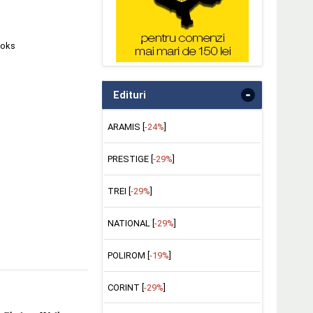
ooks
-
Edituri
ARAMIS [
-24%
]
PRESTIGE [
-29%
]
TREI [
-29%
]
NATIONAL [
-29%
]
POLIROM [
-19%
]
CORINT [
-29%
]