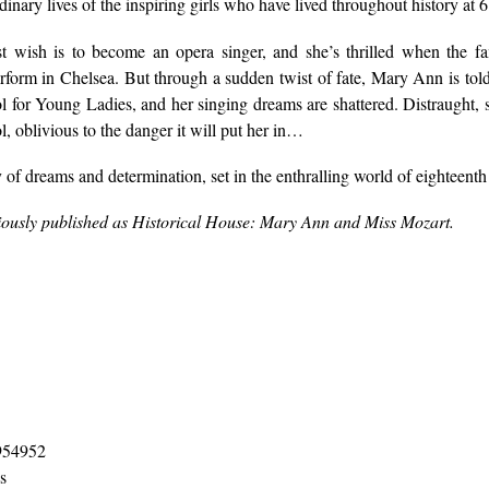
dinary lives of the inspiring girls who have lived throughout history at
t wish is to become an opera singer, and she’s thrilled when the f
form in Chelsea. But through a sudden twist of fate, Mary Ann is told
 for Young Ladies, and her singing dreams are shattered. Distraught,
ol, oblivious to the danger it will put her in…
 of dreams and determination, set in the enthralling world of eighteent
iously published as Historical House: Mary Ann and Miss Mozart.
54952
s