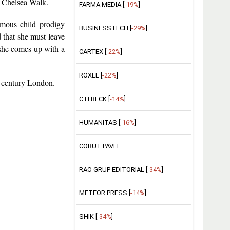
 6 Chelsea Walk.
FARMA MEDIA [
-19%
]
amous child prodigy
BUSINESSTECH [
-29%
]
 that she must leave
 she comes up with a
CARTEX [
-22%
]
ROXEL [
-22%
]
h century London.
C.H.BECK [
-14%
]
HUMANITAS [
-16%
]
CORUT PAVEL
RAO GRUP EDITORIAL [
-34%
]
METEOR PRESS [
-14%
]
SHIK [
-34%
]