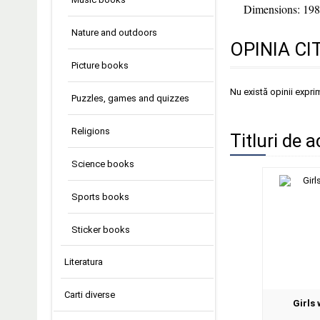
Dimensions: 198
Nature and outdoors
OPINIA CI
Picture books
Nu există opinii expri
Puzzles, games and quizzes
Religions
Titluri de a
Science books
Sports books
Sticker books
Literatura
Carti diverse
Girls 