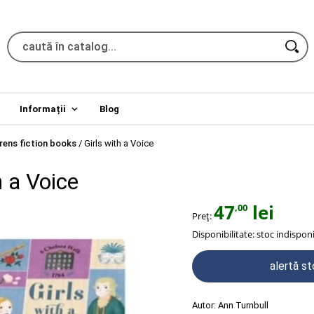
Informații
Blog
rens fiction books
/
Girls with a Voice
h a Voice
47
lei
,00
Preț:
Disponibilitate:
stoc indisponi
alertă s
Autor:
Ann Turnbull