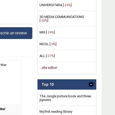
UNIVERSITARA [
-24%
]
3D MEDIA COMMUNICATIONS
[
-30%
]
MIX [
-24%
]
scrie un review
NICOL [
-9%
]
ALL [
-27%
]
...alte edituri
-
Top 10
The Jungle picture book and three
jigsaws
 War
My first reading library