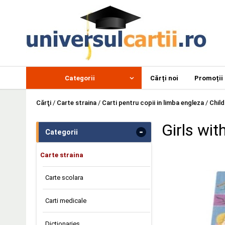
Categorii
Cărți noi
Promoții
Cărţi
/
Carte straina
/
Carti pentru copii in limba engleza
/
Child
Girls wit
-
Categorii
Carte straina
Carte scolara
Carti medicale
Dictionaries