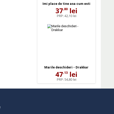
Imi place de tine asa cum esti
37
lei
,80
PRP:
42,10 lei
Marile deschideri - Drakkar
47
lei
,13
PRP:
54,80 lei
!