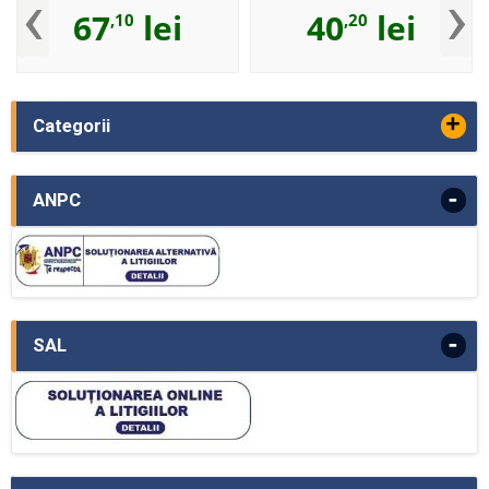
‹
›
67
lei
40
lei
,10
,20
+
Categorii
-
ANPC
-
SAL