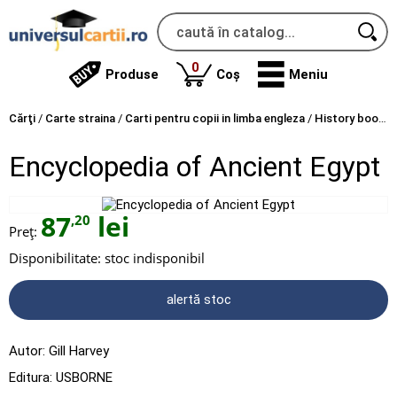
produse
0
Produse
Coș
Meniu
Cărţi
/
Carte straina
/
Carti pentru copii in limba engleza
/
History books
Encyclopedia of Ancient Egypt
87
lei
,20
Preț:
Disponibilitate:
stoc indisponibil
alertă stoc
Autor:
Gill Harvey
Editura:
USBORNE