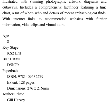
Illustrated with stunning photographs, artwork, diagrams and
cutaways. Includes a comprehensive factfinder featuring a time
chart, a list of who’s who and details of recent archaeological finds.
With internet links to recommended websites with further
information, video clips and virtual tours.
Age
8
Key Stage
KS2 E/H
BIC CBMC
D5N79
Paperback
ISBN: 9781409532279
Extent: 128 pages
Dimensions: 276 x 216mm
Author/Editor
Gill Harvey