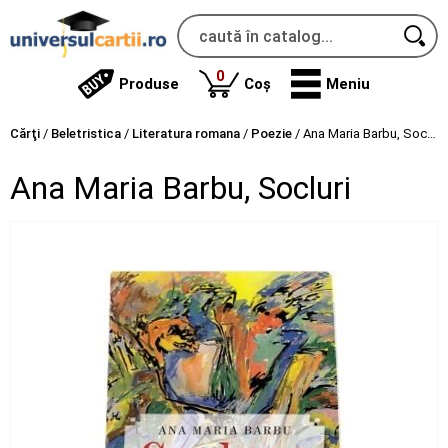
produse
0
Produse
Coș
Meniu
Cărţi
/
Beletristica
/
Literatura romana
/
Poezie
/
Ana Maria Barbu, Socluri
Ana Maria Barbu, Socluri