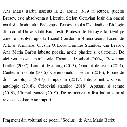
Ana Maria Barbu nascuta la 21 aprilie 1939 in Rupea, judetul
Brasov, este absolventa a Liceului Stefan Octavian Iosif din orasul
natal si a Institutului Pedagogic Brasov, apoi a Facultatii de Biologie
din cadrul Universitatii Bucuresti. Profesor de biologie la liceul pe
care l-a absolvit, apoi la Liceul Constantin Brancoveanu, Liceul de
Arta si Seminarul Crestin Ortodox Dumitru Staniloae din Brasov,
Ana Maria Barbu iubeste poezia, artele plastice si calatoriile. De
aici s-au nascut cartile sale: Freamat de arbori (2004), Reverenta
florilor (2007), Lumini de amurg (2013), Ganduri de seara (2014),
Cantec in noapte (2015), Ceremonialul inserarii (2016), Floare de
dor - antologie (2017), Limpezimi (2017), Intre amintire si vis -
antologie (2018), Colocviul statuilor (2018), Apusuri si semne
(2019), Ultimul cantec (2019). De asemenea, a fost indrumator al
revistei scolare Anotimpuri.
Fragment din volumul de poezii "Socluri" de Ana Maria Barbu: