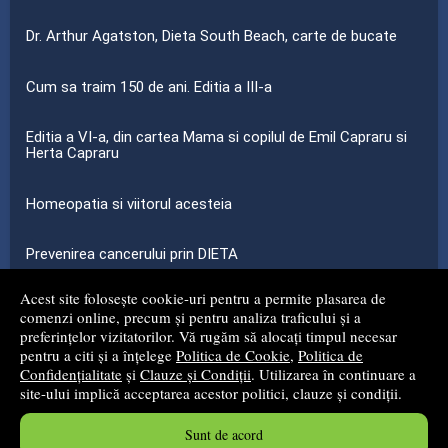
Dr. Arthur Agatston, Dieta South Beach, carte de bucate
Cum sa traim 150 de ani. Editia a III-a
Editia a VI-a, din cartea Mama si copilul de Emil Capraru si
Herta Capraru
Homeopatia si viitorul acesteia
Prevenirea cancerului prin DIETA
Acest site folosește cookie-uri pentru a permite plasarea de
...toate știrile
comenzi online, precum și pentru analiza traficului și a
preferințelor vizitatorilor. Vă rugăm să alocați timpul necesar
pentru a citi și a înțelege
Politica de Cookie
,
Politica de
© 2008 - 2026
S.C. MG NET DISTRIBUTION S.R.L.
Confidențialitate
și
Clauze și Condiții
. Utilizarea în continuare a
site-ului implică acceptarea acestor politici, clauze și condiții.
Magazin online
creat de
Vital Soft
Sunt de acord
Created in 0.0763 sec