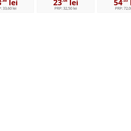
3
lei
23
lei
54
,86
,08
,03
P:
33,60 lei
PRP:
32,50 lei
PRP:
72,0