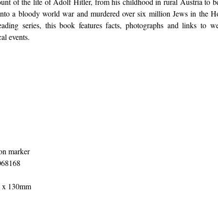
nt of the life of Adolf Hitler, from his childhood in rural Austria to 
to a bloody world war and murdered over six million Jews in the Hol
ing series, this book features facts, photographs and links to we
cal events.
on marker
68168
 x 130mm