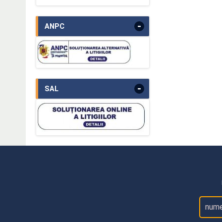
-
ANPC
-
SAL