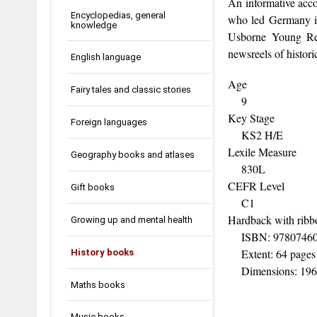
An informative accou
Encyclopedias, general
who led Germany in
knowledge
Usborne Young Read
newsreels of histori
English language
Age
Fairy tales and classic stories
9
Key Stage
Foreign languages
KS2 H/E
Lexile Measure
Geography books and atlases
830L
CEFR Level
Gift books
C1
Hardback with ribb
Growing up and mental health
ISBN: 97807460
Extent: 64 pages
History books
Dimensions: 196
Maths books
Music books