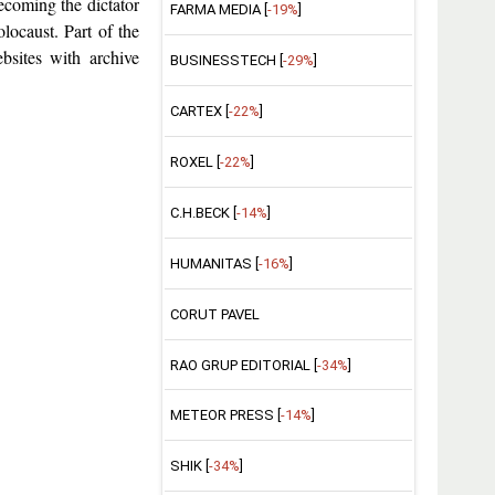
becoming the dictator
FARMA MEDIA [
-19%
]
ocaust. Part of the
bsites with archive
BUSINESSTECH [
-29%
]
CARTEX [
-22%
]
ROXEL [
-22%
]
C.H.BECK [
-14%
]
HUMANITAS [
-16%
]
CORUT PAVEL
RAO GRUP EDITORIAL [
-34%
]
METEOR PRESS [
-14%
]
SHIK [
-34%
]