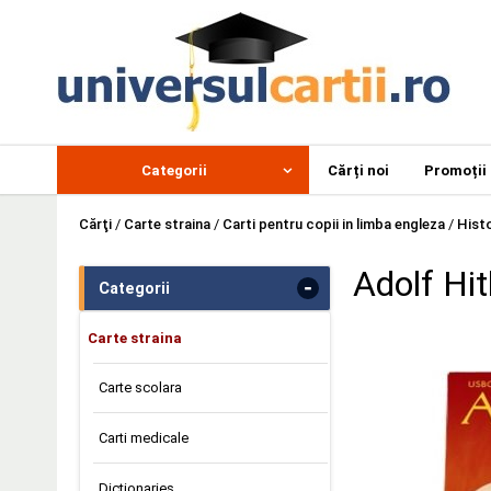
Categorii
Cărți noi
Promoții
Cărţi
/
Carte straina
/
Carti pentru copii in limba engleza
/
Hist
Adolf Hit
-
Categorii
Carte straina
Carte scolara
Carti medicale
Dictionaries