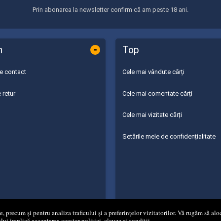
Prin abonarea la newsletter confirm că am peste 18 ani.
-
n
Top
de contact
Cele mai vândute cărți
 retur
Cele mai comentate cărți
Cele mai vizitate cărți
Setările mele de confidențialitate
 precum și pentru analiza traficului și a preferințelor vizitatorilor. Vă rugăm să aloc
ului implică acceptarea acestor politici, clauze și condiții.