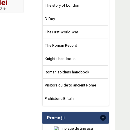
lei
24
lei
67
lei
,90
,10
The story of London
0 lei
D-Day
The First World War
The Roman Record
Knights handbook
Roman soldiers handbook
Visitors guide to ancient Rome
Prehistoric Britain
-
Promoţii