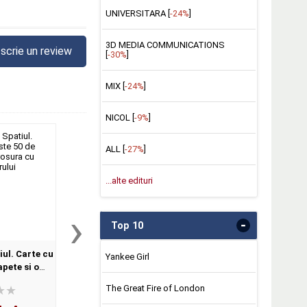
UNIVERSITARA [
-24%
]
3D MEDIA COMMUNICATIONS
scrie un review
[
-30%
]
MIX [
-24%
]
NICOL [
-9%
]
ALL [
-27%
]
...alte edituri
›
-
Top 10
ul. Carte cu
Prima mea carte despre SAH
Creative writers ha
Yankee Girl
apete si o
de Katie Daynes
le cerului
The Great Fire of London