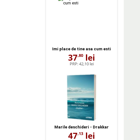
Imi place de tine asa cum esti
37
lei
,80
PRP:
42,10 lei
Marile deschideri - Drakkar
47
lei
,13