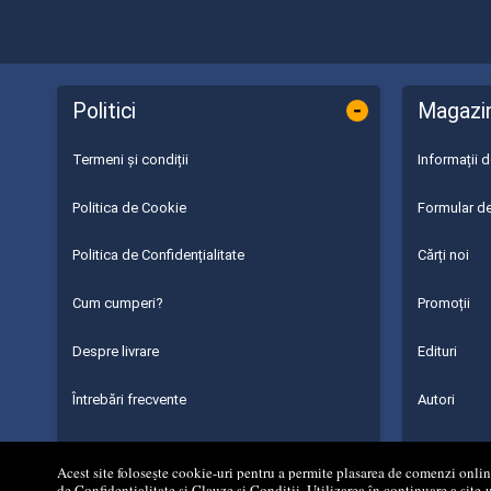
-
Politici
Magazi
Termeni și condiții
Informații 
Politica de Cookie
Formular de
Politica de Confidențialitate
Cărți noi
Cum cumperi?
Promoții
Despre livrare
Edituri
Întrebări frecvente
Autori
Parteneri
Acest site folosește cookie-uri pentru a permite plasarea de comenzi online,
de Confidențialitate
și
Clauze și Condiții
. Utilizarea în continuare a site-