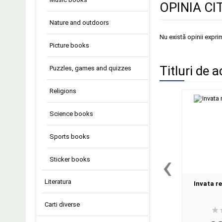
OPINIA CI
Nature and outdoors
Nu există opinii expri
Picture books
Titluri de a
Puzzles, games and quizzes
Religions
Science books
Sports books
‹
Sticker books
Literatura
Invata r
Carti diverse