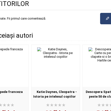
TITORILOR
✎
mate. Fii primul care comentează.
ceiași autori
epede franceza
Katie Daynes, Cleopatra -
Descopera Spati
Istoria pe intelesul copiilor
peste 50 de cl
brosura cu Harti