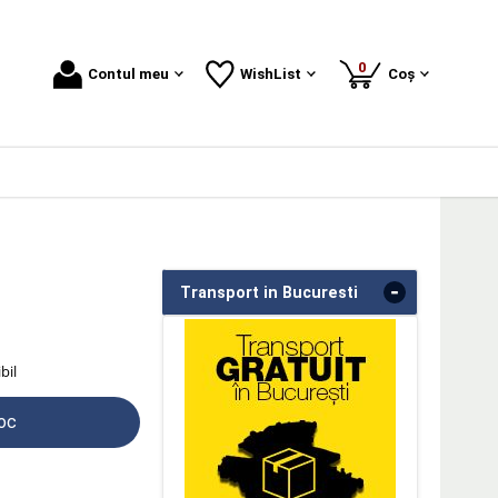
produse
0
Contul meu
WishList
Coș
-
Transport in Bucuresti
bil
toc