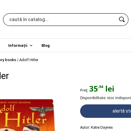
Informații
Blog
ory books
/
Adolf Hitler
ler
35
lei
,94
Preț:
Disponibilitate:
stoc indisponi
alertă s
Autor:
Katie Daynes