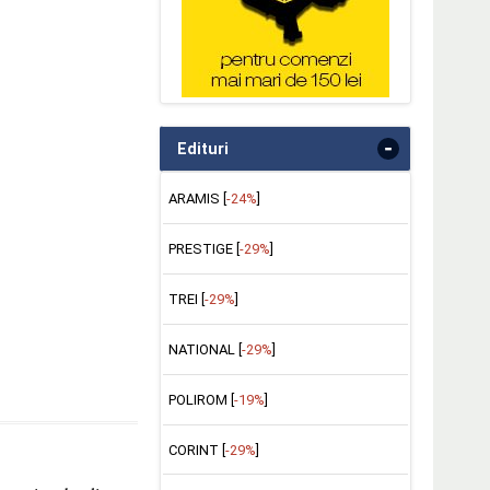
-
Edituri
ARAMIS [
-24%
]
PRESTIGE [
-29%
]
TREI [
-29%
]
NATIONAL [
-29%
]
POLIROM [
-19%
]
CORINT [
-29%
]