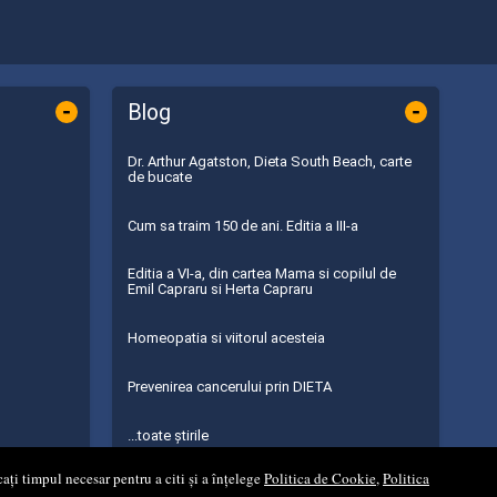
-
-
Blog
Dr. Arthur Agatston, Dieta South Beach, carte
de bucate
Cum sa traim 150 de ani. Editia a III-a
Editia a VI-a, din cartea Mama si copilul de
Emil Capraru si Herta Capraru
Homeopatia si viitorul acesteia
Prevenirea cancerului prin DIETA
...toate știrile
ați timpul necesar pentru a citi și a înțelege
Politica de Cookie
,
Politica