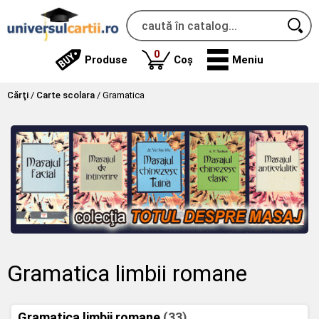
produse
0
Produse
Coș
Meniu
Cărţi
/
Carte scolara
/
Gramatica
Gramatica limbii romane
Gramatica limbii romane
(33)